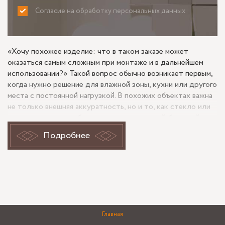
Согласие на обработку персональных данных
ПРИНИМАЮ
НЕ ПРИНИМАЮ
«Хочу похожее изделие: что в таком заказе может
оказаться самым сложным при монтаже и в дальнейшем
использовании?» Такой вопрос обычно возникает первым,
когда нужно решение для влажной зоны, кухни или другого
места с постоянной нагрузкой. В похожих объектах важна
не только внешняя аккуратность, но и то, как стекло или
зеркало поведет себя при контакте с водой, бытовой
химией, паром и регулярной уборкой.
Подробнее
С какими задачами сталкиваются в
похожем заказе до замера?
Клиент обычно хочет получить поверхность, которая не
боится влаги, не перегружает помещение и остается
Главная
удобной в уходе. При этом на реальном объекте