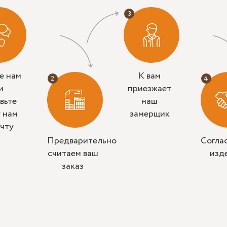
е нам
К вам
и
приезжает
вьте
наш
у нам
замерщик
очту
Предварительно
Согла
считаем ваш
изд
заказ