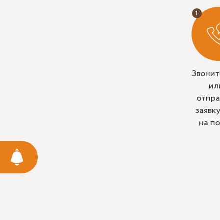
Звонит
ил
отпра
заявк
на п