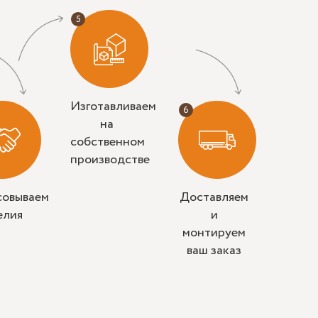
Изготавливаем
на
собственном
производстве
совываем
Доставляем
елия
и
монтируем
ваш заказ