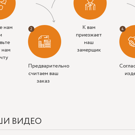
е нам
К вам
и
приезжает
вьте
наш
у нам
замерщик
очту
Предварительно
Согла
считаем ваш
изд
заказ
ШИ ВИДЕО