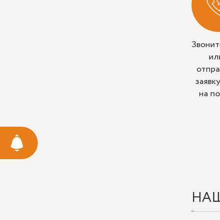
Звонит
ил
отпра
заявк
на п
НА