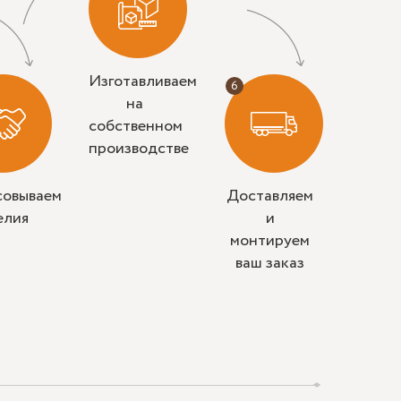
Изготавливаем
на
собственном
производстве
совываем
Доставляем
елия
и
монтируем
ваш заказ