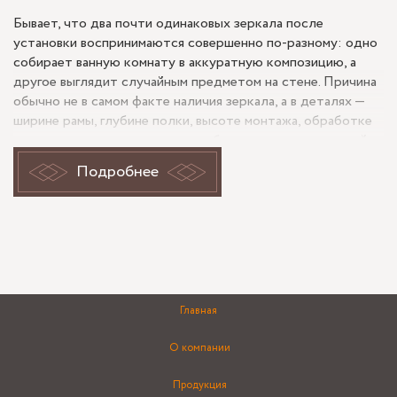
Бывает, что два почти одинаковых зеркала после
установки воспринимаются совершенно по-разному: одно
собирает ванную комнату в аккуратную композицию, а
другое выглядит случайным предметом на стене. Причина
обычно не в самом факте наличия зеркала, а в деталях —
ширине рамы, глубине полки, высоте монтажа, обработке
кромки и том, как отражение работает рядом с плиткой,
светом и мебелью. Для объекта вроде «Зеркало в раме с
Подробнее
полкой в ванную комнату - Динамовская ул, 2» это
особенно заметно, потому что здесь сочетаются сразу
две функции: отражение и хранение.
Пропорции зеркала и рамы меняют
восприятие всей стены
Главная
В ванной зеркало в раме с полкой отличается от
О компании
стандартного готового изделия тем, что его подбирают
не только по ширине умывальника. Имеют значение
Продукция
пропорции самой отражающей части, толщина рамы и