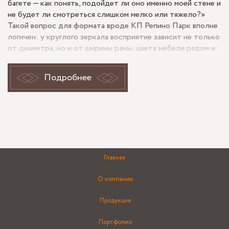
багете — как понять, подойдет ли оно именно моей стене и
не будет ли смотреться слишком мелко или тяжело?»
Такой вопрос для формата вроде КП Репино Парк вполне
логичен: у круглого зеркала восприятие зависит не только
от диаметра, но и от ширины рамы, цвета мебели рядом и
того, как в отражение попадает свет из окна или
светильников. Белый багет обычно смягчает контраст,
Подробнее
делает зеркало заметным, но не мрачным, а круглая форма
убирает жесткость прямых линий в интерьере.
Круглое зеркало в белом багете: как
не ошибиться с пропорциями и
отражением
Главная
У похожего решения главное — не выбирать размер только
О компании
по свободному месту на стене. Круглое зеркало
воспринимается иначе, чем прямоугольное: оно оставляет
Продукция
больше фона вокруг себя, поэтому слишком маленький
диаметр может потеряться, а слишком широкий багет
Портфолио