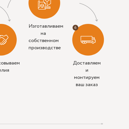
Изготавливаем
на
собственном
производстве
совываем
Доставляем
елия
и
монтируем
ваш заказ