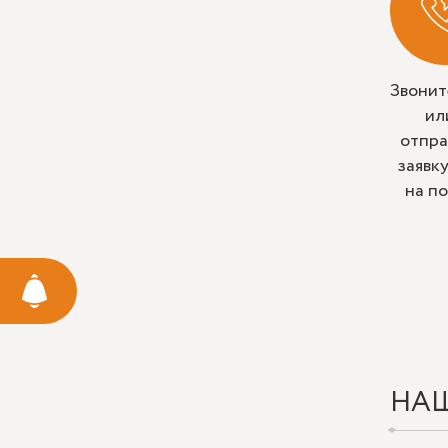
Звонит
ил
отпра
заявк
на п
НА