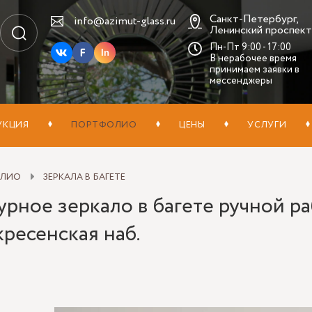
Санкт-Петербург,
info@azimut-glass.ru
Ленинский проспект,
Пн-Пт 9:00 - 17:00
In
В нерабочее время
принимаем заявки в
мессенджеры
УКЦИЯ
ПОРТФОЛИО
ЦЕНЫ
УСЛУГИ
ОЛИО
ЗЕРКАЛА В БАГЕТЕ
рное зеркало в багете ручной ра
ресенская наб.