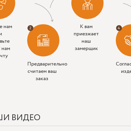
е нам
К вам
и
приезжает
вьте
наш
у нам
замерщик
очту
Предварительно
Согла
считаем ваш
изд
заказ
ШИ ВИДЕО