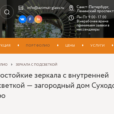
Санкт-Петербург,
info@azimut-glass.ru
Ленинский проспект,
Пн-Пт 9:00 - 17:00
In
В нерабочее время
принимаем заявки в
мессенджеры
УКЦИЯ
ПОРТФОЛИО
ЦЕНЫ
УСЛУГИ
ОЛИО
ЗЕРКАЛА С ПОДСВЕТКОЙ
гостойкие зеркала с внутренней
светкой — загородный дом Суход
ро