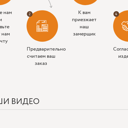
е нам
К вам
и
приезжает
вьте
наш
у нам
замерщик
очту
Предварительно
Согла
считаем ваш
изд
заказ
ШИ ВИДЕО