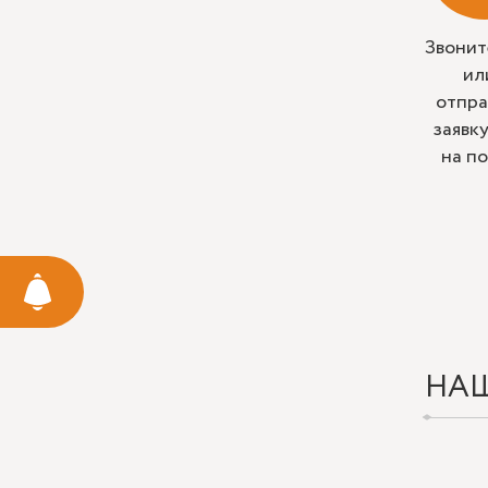
Звонит
ил
отпра
заявк
на п
НА