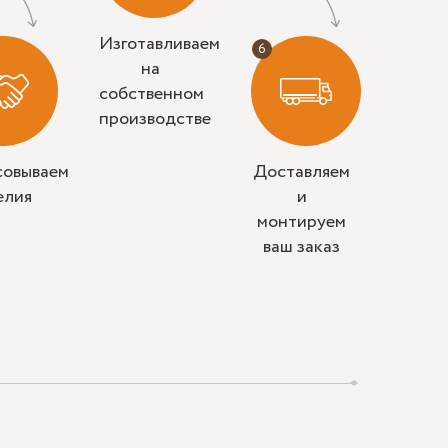
Изготавливаем
на
собственном
производстве
совываем
Доставляем
елия
и
монтируем
ваш заказ