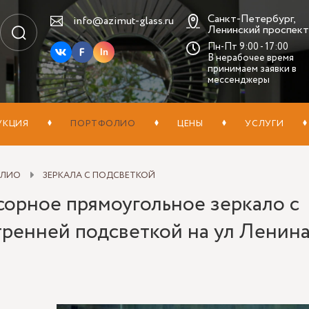
Санкт-Петербург,
info@azimut-glass.ru
Ленинский проспект,
Пн-Пт 9:00 - 17:00
In
В нерабочее время
принимаем заявки в
мессенджеры
УКЦИЯ
ПОРТФОЛИО
ЦЕНЫ
УСЛУГИ
ОЛИО
ЗЕРКАЛА С ПОДСВЕТКОЙ
сорное прямоугольное зеркало с
тренней подсветкой на ул Ленин