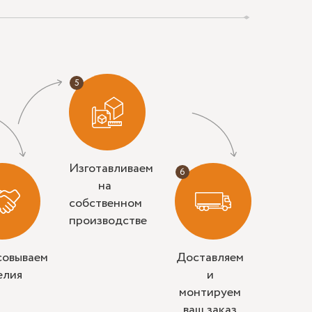
Изготавливаем
на
собственном
производстве
совываем
Доставляем
елия
и
монтируем
ваш заказ