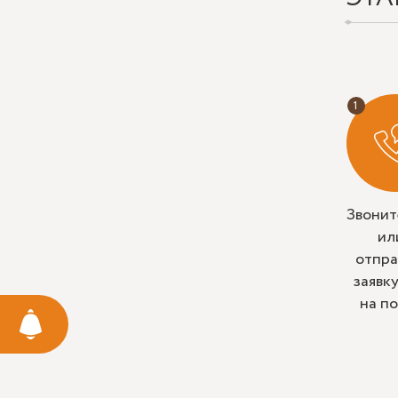
Звонит
ил
отпра
заявк
на п