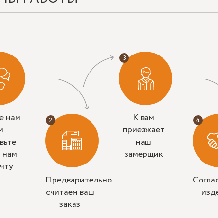
е нам
К вам
и
приезжает
вьте
наш
у нам
замерщик
очту
Предварительно
Согла
считаем ваш
изд
заказ