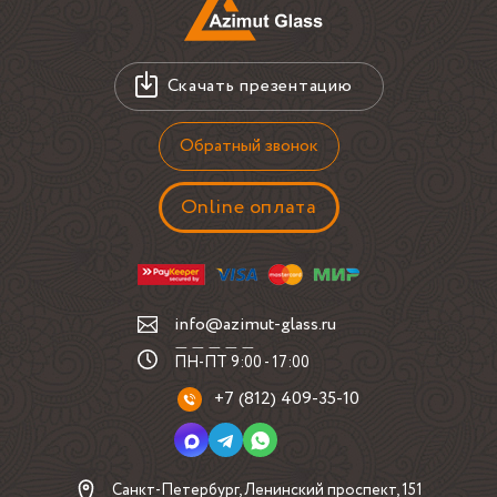
Что проверяют на замере
На замере для объекта на Петровском пр. и для любого
Скачать презентацию
похожего заказа обычно смотрят не только габарит стены,
но и геометрию основания по всей высоте. Если стена
имеет отклонения, это влияет на способ крепления и на
Обратный звонок
то, как зеркало будет выглядеть при боковом свете. Для
внешней подсветки отдельно уточняют расположение
Online оплата
электрики, возможность обслуживания светильников и
расстояние до соседних элементов интерьера.
ровность стены и несущую способность основания;
точки вывода питания и сценарий включения подсветки;
info@azimut-glass.ru
отступы от мебели, столешницы, плинтуса и
наличников;
ПН-ПТ 9:00 - 17:00
характер света в помещении днем и вечером;
+7 (812) 409-35-10
требования к кромке и видимым торцам.
Такие вопросы помогают избежать ситуации, когда
зеркало уже изготовлено, но на месте выясняется, что
Санкт-Петербург, Ленинский проспект, 151