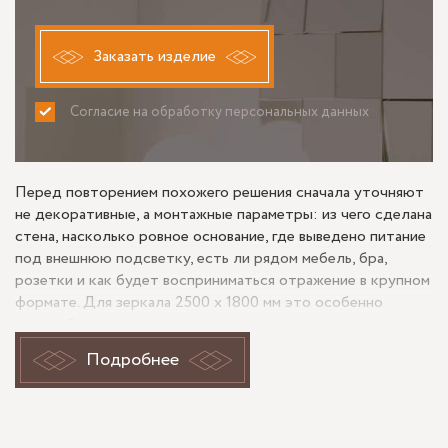
Заказать изделие
Согласие на обработку персональных данных
ПРИНИМАЮ
НЕ ПРИНИМАЮ
Перед повторением похожего решения сначала уточняют
не декоративные, а монтажные параметры: из чего сделана
стена, насколько ровное основание, где выведено питание
под внешнюю подсветку, есть ли рядом мебель, бра,
розетки и как будет восприниматься отражение в крупном
формате. Для зеркала 2500 x 1800 мм это особенно
важно: большая плоскость заметно реагирует на
неровности основания, а свет по периметру или снаружи
Подробнее
усиливает любые перекосы. Отдельно проверяют
обработку кромки, безопасные отступы от смежной
отделки и то, не будет ли световой контур спорить с
фактурой стен и линиями мебели.