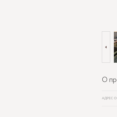
О пр
АДРЕС О