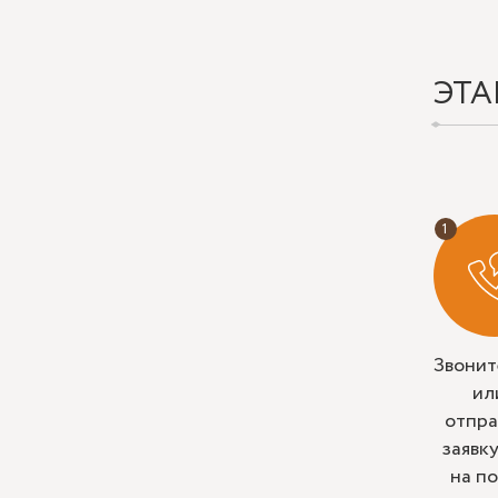
ЭТА
Звонит
ил
отпра
заявк
на п