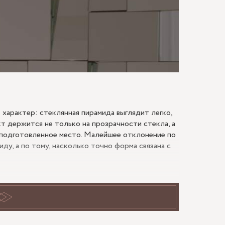
МАЮ
 характер: стеклянная пирамида выглядит легко,
кт держится не только на прозрачности стекла, а
в подготовленное место. Малейшее отклонение по
ду, а по тому, насколько точно форма связана с
чная геометрия, доступ света и ощущение
чувствительна к замеру. Проверяют не только