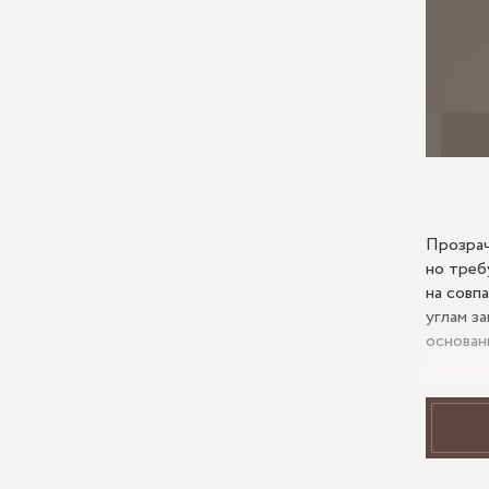
Прозрач
но треб
на совп
углам з
основан
Зада
Стеклян
легкост