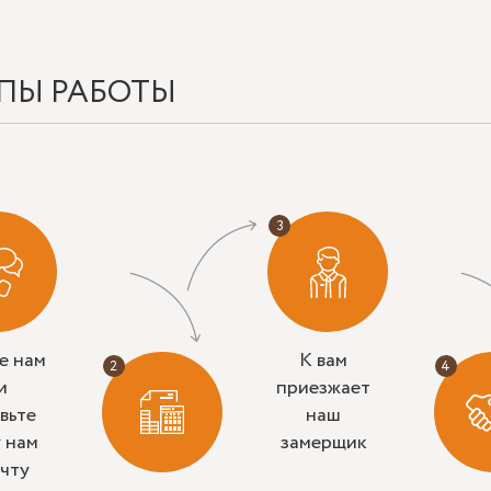
ПЫ РАБОТЫ
е нам
К вам
и
приезжает
вьте
наш
у нам
замерщик
очту