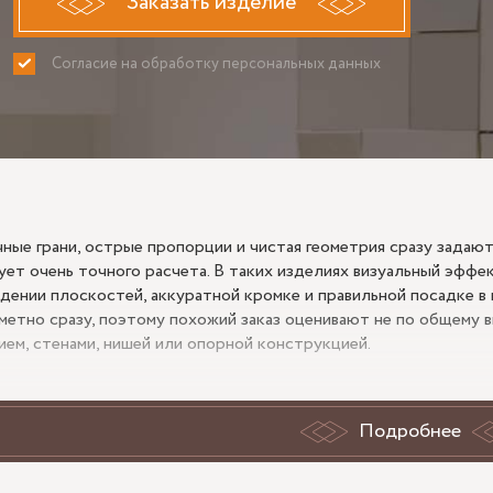
Заказать изделие
Согласие на обработку персональных данных
ПРИНИМАЮ
НЕ ПРИНИ
ные грани, острые пропорции и чистая геометрия сразу задают
ует очень точного расчета. В таких изделиях визуальный эффе
адении плоскостей, аккуратной кромке и правильной посадке 
аметно сразу, поэтому похожий заказ оценивают не по общему ви
ием, стенами, нишей или опорной конструкцией.
ча формы и точность замера
Подробнее
ную пирамиду на заказ обычно выбирают там, где важны необы
и без массивных материалов. Но именно такая форма особенно 