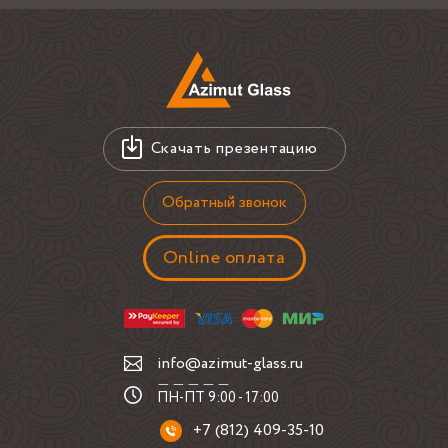
вантах, а не более массивный навес?
Такой формат часто выбирают, когда нужно защитить
вход, но не перегрузить фасад металлокаркасом. Ванты
работают не только как крепление, но и как визуально
аккуратная часть конструкции: они подчеркивают
геометрию козырька и помогают сохранить открытый вид
Скачать презентацию
входной зоны. Для объектов в Сосновом Бору и в целом
для наружного монтажа это решение требует
Обратный звонок
внимательного подхода к основанию стены, потому что
нагрузка передается в конкретные точки. Имеет значение
материал фасада, состояние отделки, наличие утепления,
Online оплата
глубина крепления и расположение дверного проема. Если
эти условия не проверить заранее, можно получить
красивое по замыслу изделие, но сложное в установке или
неудачное по вылету. Кроме того, стеклянный козырек на
вантах часто выбирают там, где хочется сохранить
info@azimut-glass.ru
естественный свет в тамбуре или у входной двери:
ПН-ПТ 9:00 - 17:00
сплошной металлический навес в таких местах нередко
делает зону тяжелее и темнее.
+7 (812) 409-35-10