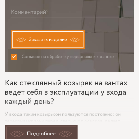
Комментарий*
Заказать изделие
Согласие на обработку персональных данных
ПРИНИМАЮ
НЕ ПРИНИМАЮ
Как стеклянный козырек на вантах
ведет себя в эксплуатации у входа
каждый день?
У входа таким козырьком пользуются постоянно: он
перекрывает зону перед дверью от осадков, делает
подход к проему комфортнее и не утяжеляет фасад
Подробнее
глухой конструкцией. Для жилого дома, коммерческого