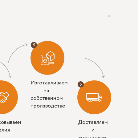
Изготавливаем
на
собственном
производстве
совываем
Доставляем
елия
и
монтируем