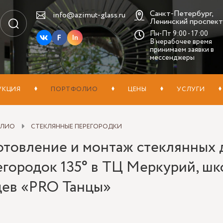
Санкт-Петербург,
info@azimut-glass.ru
Ленинский проспект,
Пн-Пт 9:00 - 17:00
In
В нерабочее время
принимаем заявки в
мессенджеры
УКЦИЯ
ПОРТФОЛИО
ЦЕНЫ
УСЛУГИ
ОЛИО
СТЕКЛЯННЫЕ ПЕРЕГОРОДКИ
отовление и монтаж стеклянных 
егородок 135° в ТЦ Меркурий, шк
цев «PRO Танцы»