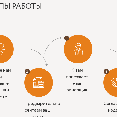
ПЫ РАБОТЫ
е нам
К вам
и
приезжает
вьте
наш
у нам
замерщик
очту
Предварительно
Согла
считаем ваш
изд
заказ