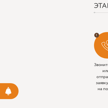
ЭТА
Звонит
ил
отпра
заявк
на п