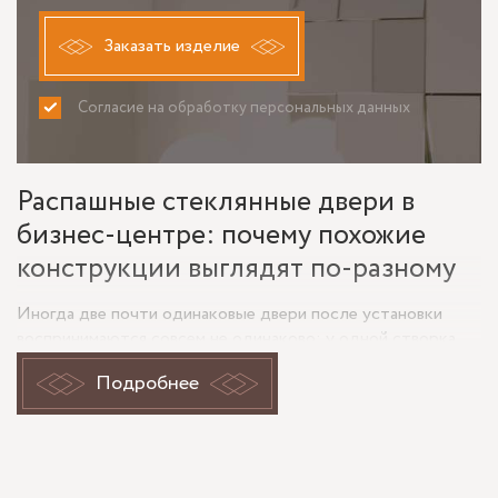
Заказать изделие
Согласие на обработку персональных данных
ПРИНИМАЮ
НЕ ПРИНИМАЮ
Распашные стеклянные двери в
бизнес-центре: почему похожие
конструкции выглядят по-разному
Иногда две почти одинаковые двери после установки
воспринимаются совсем не одинаково: у одной створка
идет мягко и тихо, зазоры выглядят ровными, стекло не
Подробнее
спорит с отделкой; у другой те же распашные полотна
кажутся тяжелыми, бликуют не там, где нужно, и быстрее
собирают следы от рук. В случае со стеклянными
распашными дверями для БЦ «Обуховъ-Центр»
решающими становятся не общие слова о стекле, а