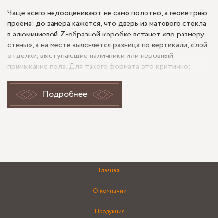
Чаще всего недооценивают не само полотно, а геометрию
проема: до замера кажется, что дверь из матового стекла
в алюминиевой Z-образной коробке встанет «по размеру
стены», а на месте выясняется разница по вертикали, слой
отделки, выступающие наличники или неровный
примыкание пола. Для такого формата это критично:
коробка задает четкую линию, и любая ошибка по
плоскости сразу заметна.
Подробнее
Матовые стеклянные двери выбирают там, где нужна
светопроницаемость без полной открытости обзора. Они
визуально легче глухих полотен, не затемняют проход и
при этом закрывают бытовые сценарии приватности.
Алюминиевая Z-образная коробка обычно интересна тем,
что дает аккуратное обрамление проема и требует
точности сопряжения со стеной. В похожих заказах в дер.
Главная
Мухоловка или на других частных объектах основной
вопрос не в том, «подойдет ли стекло», а в том, насколько
О компании
заранее продуманы проем, открывание и примыкания.
Продукция