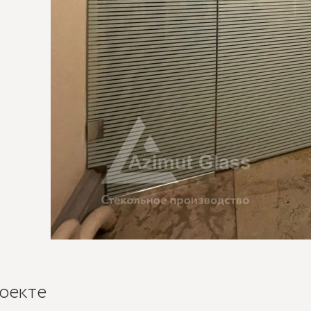
оекте