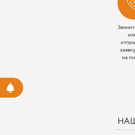
Звонит
ил
отпра
заявк
на п
НА