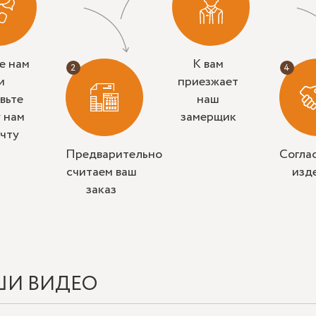
е нам
К вам
и
приезжает
вьте
наш
у нам
замерщик
очту
Предварительно
Согла
считаем ваш
изд
заказ
ШИ ВИДЕО