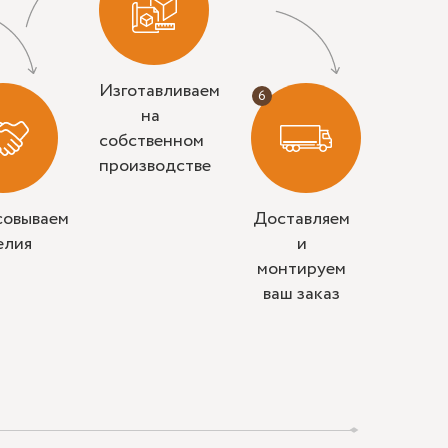
Изготавливаем
на
собственном
производстве
совываем
Доставляем
елия
и
монтируем
ваш заказ