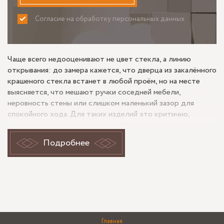
Согласие на обработку персональных данных
ПРИНИМАЮ
НЕ ПРИНИМАЮ
Чаще всего недооценивают не цвет стекла, а линию
открывания: до замера кажется, что дверца из закалённого
крашеного стекла встанет в любой проём, но на месте
выясняется, что мешают ручки соседней мебели,
неровность стены или слишком маленький зазор для
спокойного хода. Для таких изделий это критично,
потому что после закалки и окрашивания стекло уже не
подрезают и не «дорабатывают по месту». Поэтому ещё
Подробнее
до изготовления важно понять, куда уходит створка, где
будет точка хвата и не конфликтует ли дверца с
отделкой, техникой или фасадами рядом.
Крашеное стекло и совпадение с
окружением
Главная