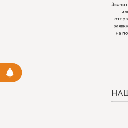
Звонит
ил
отпра
заявк
на п
НА