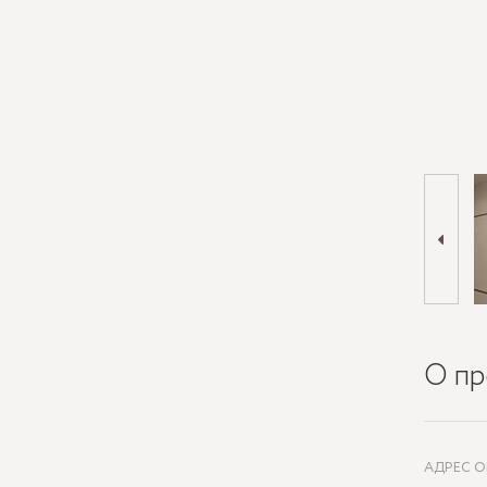
О пр
АДРЕС О