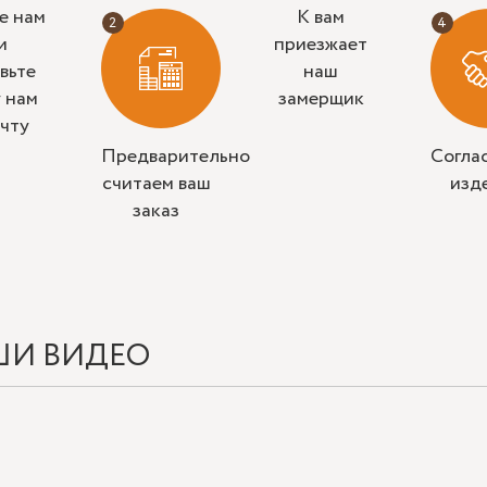
е нам
К вам
и
приезжает
вьте
наш
у нам
замерщик
очту
Предварительно
Согла
считаем ваш
изд
заказ
ШИ ВИДЕО