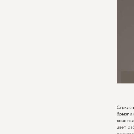
Стеклян
брызг и
хочется
цвет ра
основа 