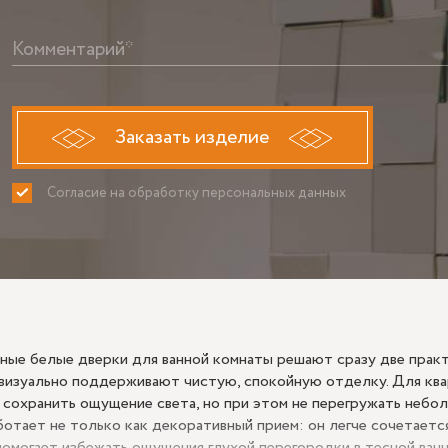
Комментарий*
Заказать изделие
Согласие на обработку персональных данных
ПРИНИМАЮ
НЕ ПРИНИ
ные белые дверки для ванной комнаты решают сразу две практ
 визуально поддерживают чистую, спокойную отделку. Для ква
 сохранить ощущение света, но при этом не перегружать небо
ботает не только как декоративный прием: он легче сочетается
помогает избежать ощущения глухой перегородки в тесной ванн