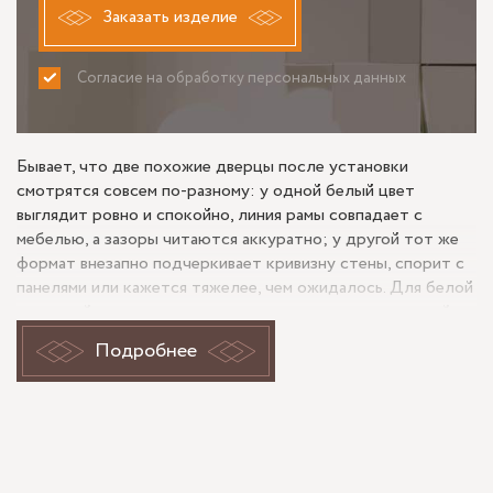
Заказать изделие
Согласие на обработку персональных данных
ПРИНИМАЮ
НЕ ПРИНИМАЮ
Бывает, что две похожие дверцы после установки
смотрятся совсем по-разному: у одной белый цвет
выглядит ровно и спокойно, линия рамы совпадает с
мебелью, а зазоры читаются аккуратно; у другой тот же
формат внезапно подчеркивает кривизну стены, спорит с
панелями или кажется тяжелее, чем ожидалось. Для белой
крашеной дверцы из закаленного стекла в алюминиевой
раме разницу обычно создают не общие слова о
Подробнее
материале, а пропорции, оттенок белого, ширина видимой
рамки и то, как изделие встает в уже готовую отделку.
Задача и визуальный эффект