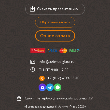
отделке
Скачать презентацию
Главный этап для похожего заказа — не выбор по
фотографии, а точный замер на месте. Белая дверца в
Обратный звонок
алюминиевой раме очень чувствительна к геометрии
основания: если проем уходит по диагонали, стены
Online оплата
завалены, а пол или нижняя линия мебели не в уровне, это
сразу видно по щелям и по ходу открывания. Поэтому на
замере проверяют не только ширину и высоту, но и
условия, в которых рамная конструкция будет работать
каждый день.
info@azimut-glass.ru
геометрию проема и разницу диагоналей;
ПН-ПТ 9:00 - 17:00
ровность стен, ниши и прилегающих панелей;
+7 (812) 409-35-10
уровень пола, цоколя или нижней опорной линии;
готовую ли отделку уже выполнили и не изменится ли
она после замера;
Санкт-Петербург, Ленинский проспект, 151
наличие плитки, декоративных раскладок, выступов и
теневых зазоров;
«Все права защищены © Азимут-Гласс, 2026»