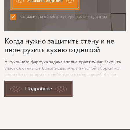
Заказать изделие
Согласие на обработку персональных данных
ПРИНИМАЮ
НЕ ПРИНИМАЮ
Когда нужно защитить стену и не
перегрузить кухню отделкой
У кухонного фартука задача вполне практичная: закрыть
участок стены от брызг воды, жира и частой уборки, но
при этом не спорить с мебелью и столешницей. В этом
смысле крашеное стекло удобно тем, что дает ровную
цельную плоскость без швов, где меньше мест для
Подробнее
накопления загрязнений. Для кухни это не вопрос декора
сам по себе, а вопрос ежедневного ухода и аккуратного
вида рабочей зоны.
На примере фартука из крашеного стекла на Спортивной
ул. можно понять, почему такие изделия оценивают не
только по цвету. Имеют значение отражение света,