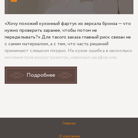
«Хочу похожий кухонный фартук из зеркала бронза — что
нужно проверить заранее, чтобы потом не
переделывать?» Для такого заказа главный риск связан не
с самим материалом, а с тем, что часть решений
принимают слишком поздно. На кухне ошибка в несколько
миллиметров вокруг розеток, навесных шкафов или
столешницы уже заметна, а зеркальная поверхность еще и
подчеркивает геометрию. На объекте вроде этого, на
Подробнее
Московском пр., в первую очередь имеет значение
готовность основания: стена должна быть выведена,
финишные размеры кухни понятны, а места примыкания к
столешнице и шкафам — не “примерно”, а точно.
Монтаж начинается не со стекла, а с
ровной стены и точных выводов
Главная
О компании