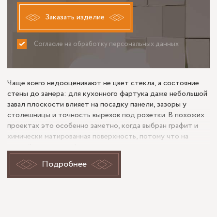
Заказать изделие
Согласие на обработку персональных данных
ПРИНИМАЮ
НЕ ПРИНИМАЮ
Чаще всего недооценивают не цвет стекла, а состояние
стены до замера: для кухонного фартука даже небольшой
завал плоскости влияет на посадку панели, зазоры у
столешницы и точность вырезов под розетки. В похожих
проектах это особенно заметно, когда выбран графит и
химически матированная поверхность, потому что на
спокойном ровном фоне геометрия читается сразу.
Подробнее
Задача такого фартука на кухне
Кухонный фартук из химически матированного стекла
графит обычно выбирают не только для защиты стены от
влаги и загрязнений, но и для более мягкого визуального