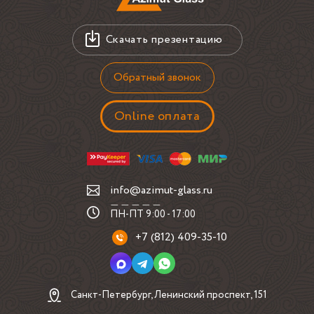
стык со столешницей и возможный плинтус;
удобство заноса и подъёма цельной панели.
Скачать презентацию
При похожем заказе отдельное внимание уделяют кромке
и вырезам. У матированного стекла графит любые
Обратный звонок
неточные отступы около розеток или шкафов выглядят
заметнее, чем на активной плитке с рисунком.
Online оплата
Как влияет исполнение и монтаж
Для кухонного фартука из стекла важна не только резка,
info@azimut-glass.ru
но и способ крепления. В подобных проектах заранее
решают, будет ли крепёж скрытым, как поведёт себя
ПН-ПТ 9:00 - 17:00
основание и нужен ли технологический зазор для
+7 (812) 409-35-10
аккуратной посадки.
Химическое матирование даёт ровную поверхность без
выраженной зеркальности, но требует аккуратности при
транспортировке и установке. Если рядом тёплая
Санкт-Петербург, Ленинский проспект, 151
подсветка, графит обычно выглядит глубже; при