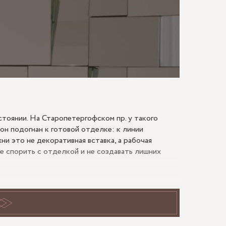
МАЮ
тоянии. На Старопетергофском пр. у такого
 он подогнан к готовой отделке: к линии
ни это не декоративная вставка, а рабочая
не спорить с отделкой и не создавать лишних
ену, а подчеркивает ее
 основание, а делает заметными плитку, окраску,