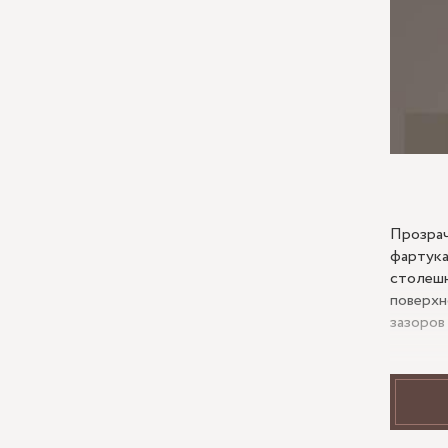
Прозрач
фартука
столешн
поверхн
зазоров
Когд
У прозр