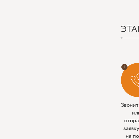
ЭТА
Звонит
ил
отпра
заявк
на п