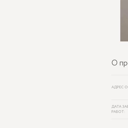
О пр
АДРЕС О
ДАТА ЗА
РАБОТ: