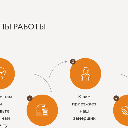
ПЫ РАБОТЫ
е нам
К вам
и
приезжает
вьте
наш
у нам
замерщик
очту