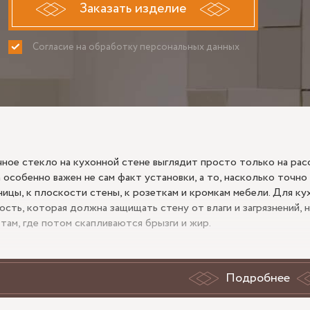
Заказать изделие
Согласие на обработку персональных данных
ПРИНИМАЮ
НЕ ПРИНИ
ное стекло на кухонной стене выглядит просто только на расс
 особенно важен не сам факт установки, а то, насколько точно
ицы, к плоскости стены, к розеткам и кромкам мебели. Для кух
ость, которая должна защищать стену от влаги и загрязнений, 
 там, где потом скапливаются брызги и жир.
а прозрачный фартук не скрывает ст
Подробнее
ачного стеклянного фартука есть особенность: он не маскирует