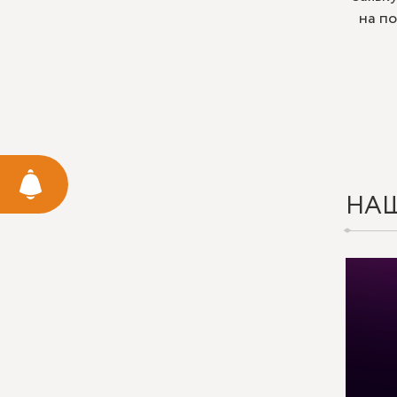
на п
НА