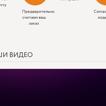
очту
Предварительно
Согла
считаем ваш
изд
заказ
ШИ ВИДЕО