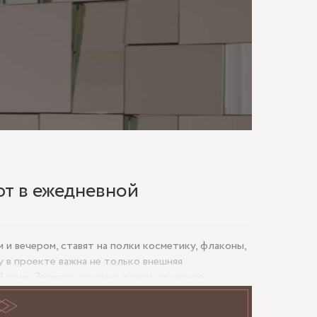
МАЮ
ют в ежедневной
и вечером, ставят на полки косметику, флаконы,
 в проекте важна не только внешняя
й день. Зеркало должно давать понятное
 а стеклянная полка — выдерживать привычную
бели рядом.