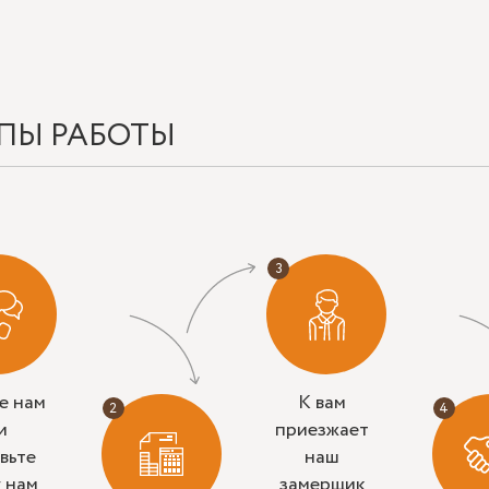
ПЫ РАБОТЫ
е нам
К вам
и
приезжает
вьте
наш
у нам
замерщик