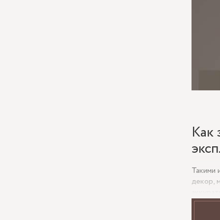
Как 
эксп
Такими 
декор, 
аккурат
отражен
нагрузк