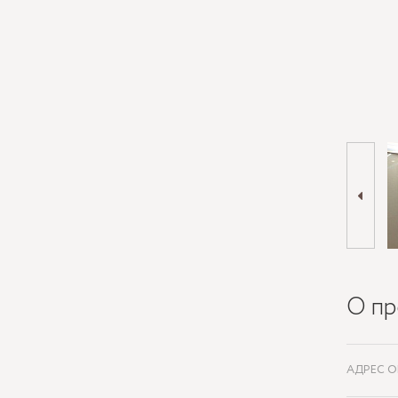
О пр
АДРЕС О