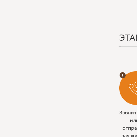
ЭТА
Звонит
ил
отпра
заявк