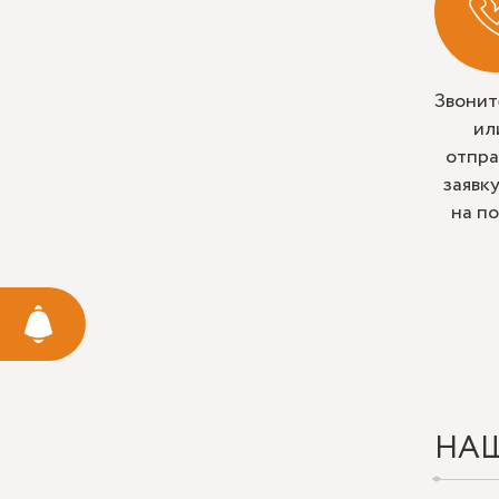
Звонит
ил
отпра
заявк
на п
НА