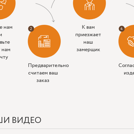
е нам
К вам
и
приезжает
вьте
наш
у нам
замерщик
очту
Предварительно
Согла
считаем ваш
изд
заказ
ШИ ВИДЕО