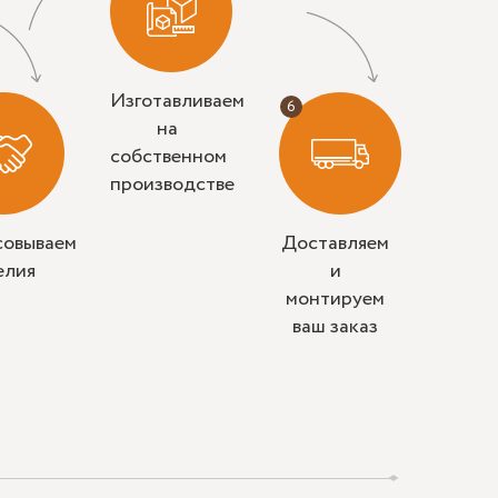
Изготавливаем
на
собственном
производстве
совываем
Доставляем
елия
и
монтируем
ваш заказ