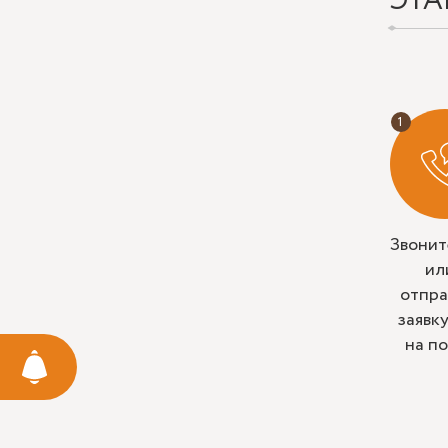
ЭТА
Звонит
ил
отпра
заявк
на п