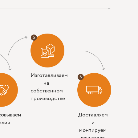
Изготавливаем
на
собственном
производстве
совываем
Доставляем
елия
и
монтируем