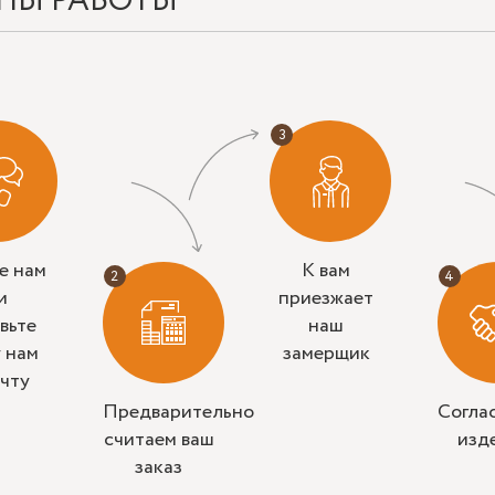
ПЫ РАБОТЫ
е нам
К вам
и
приезжает
вьте
наш
у нам
замерщик
очту
Предварительно
Согла
считаем ваш
изд
заказ