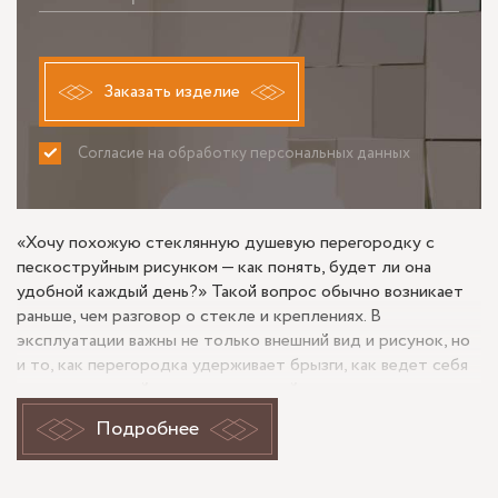
Заказать изделие
Согласие на обработку персональных данных
ПРИНИМАЮ
НЕ ПРИНИМАЮ
«Хочу похожую стеклянную душевую перегородку с
пескоструйным рисунком — как понять, будет ли она
удобной каждый день?» Такой вопрос обычно возникает
раньше, чем разговор о стекле и креплениях. В
эксплуатации важны не только внешний вид и рисунок, но
и то, как перегородка удерживает брызги, как ведет себя
рядом с плиткой, насколько спокойно открывается или
стоит на месте, если это стационарный вариант. Для
Подробнее
объекта на проспекте Стачек особенно показателен сам
формат: прозрачность стекла сохраняет ощущение
воздуха в ванной, а пескоструйный рисунок добавляет