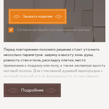
Заказать изделие
Согласие на обработку персональных данных
ПРИНИМАЮ
НЕ ПРИНИМАЮ
Перед повторением похожего решения стоит уточнить
несколько параметров: ширину и высоту зоны душа,
ровность стен и пола, раскладку плитки, место
примыкания к поддону или полу, а также желаемую высоту
матовой полосы. Для стеклянной душевой перегородки с
матовой полосой это не формальности: от них зависит,
насколько точно встанет полотно, не появятся ли лишние
зазоры и будет ли матирование работать именно так, как
Подробнее
ожидается в ежедневном использовании.
В объекте на Нейшлотском пер. ключевую роль играет
сочетание двух признаков: сама душевая перегородка и