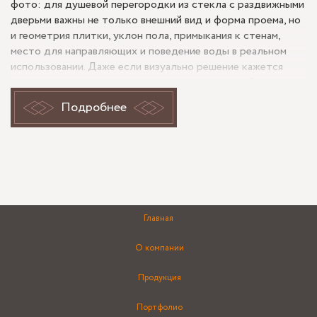
фото: для душевой перегородки из стекла с раздвижными
дверьми важны не только внешний вид и форма проема, но
и геометрия плитки, уклон пола, примыкания к стенам,
место для направляющих и поведение воды в реальном
использовании. Даже если визуально решение кажется
простым, сроки изготовления и монтажа в подобных
проектах часто зависят от точности замера, готовности
Подробнее
отделки и того, нужно ли подгонять систему под уже
существующую нишу.
Почему раздвижные двери в
душевой требуют особенно точного
замера?
Главная
В таком формате ошибка часто возникает не в стекле, а в
О компании
исходных размерах. Для раздвижной системы важно
проверить, насколько ровно уложена плитка, нет ли
Продукция
расхождения по вертикали, хватает ли места для хода
створки и не мешают ли смеситель, полотенцесушитель
Портфолио