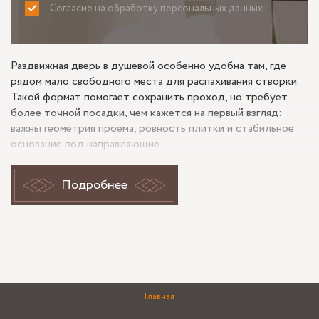
Согласие на обработку персональных данных
ПРИНИМАЮ
НЕ ПРИНИМАЮ
Раздвижная дверь в душевой особенно удобна там, где
рядом мало свободного места для распахивания створки.
Такой формат помогает сохранить проход, но требует
более точной посадки, чем кажется на первый взгляд:
важны геометрия проема, ровность плитки и стабильное
основание под направляющие.
Стеклянная перегородка для душа с раздвижной дверью
на ул. Типанова интересна именно монтажной логикой. В
Подробнее
подобных заказах результат зависит не только от стекла,
но и от того, как согласованы крепления со стенами, где
проходит уклон пола и насколько аккуратно фурнитура
встает в облицованный проем.
Почему раздвижная дверь в
Главная
душевой требует точного замера по