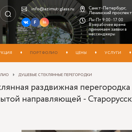
Санкт-Петербург,
info@azimut-glass.ru
Ленинский проспект,
Пн-Пт 9:00 - 17:00
In
В нерабочее время
принимаем заявки в
мессенджеры
УКЦИЯ
ПОРТФОЛИО
ЦЕНЫ
УСЛУГИ
ОЛИО
ДУШЕВЫЕ СТЕКЛЯННЫЕ ПЕРЕГОРОДКИ
клянная раздвижная перегородка 
ытой направляющей - Старорусска