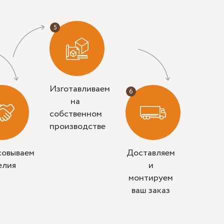
Изготавливаем
на
собственном
производстве
совываем
Доставляем
елия
и
монтируем
ваш заказ