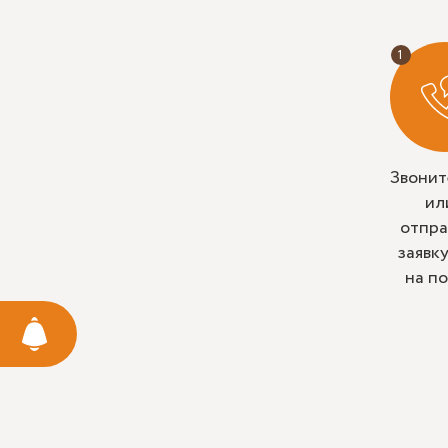
Звонит
ил
отпра
заявк
на п