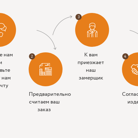
е нам
К вам
и
приезжает
вьте
наш
у нам
замерщик
очту
Предварительно
Согла
считаем ваш
изд
заказ