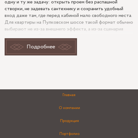
одну и ту же задачу: открыть проем без распашной
створки, не задевать сантехнику и сохранить удобный
вход даже там, где перед кабиной мало свободного места.
Для квартиры на Пулковском шоссе такой формат обычно
выбирают не из-за внешнего эффекта, а из-за сценария
использования. Стеклянная душевая перегородка с
раздвижением отличается от готовой кабины тем, что
Подробнее
подстраивается под реальный проем, плитку и геометрию
стен, а не заставляет подгонять помещение под типовой
размер.
Почему две раздвижные двери
удобнее распашной схемы в жилой
Главная
ванной
О компании
Если проем широкий или доступ в душевую нужен с
понятной траекторией движения, две раздвижные двери
Продукция
дают более гибкое открывание. Пользователь не думает,
куда отводить створку и не будет ли она упираться в
Портфолио