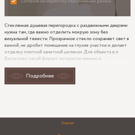
Согласие на обработку персональных данных
ПРИНИМАЮ
НЕ ПРИНИМАЮ
Стеклянная душевая перегородка с раздвижными дверями
нужна там, где важно отделить мокрую зону без
визуальной тяжести. Прозрачное стекло сохраняет свет в
ванной, не дробит помещение на глухие участки и делает
отделку плиткой заметной целиком. Для объекта в п.
Васкелово такой формат интересен именно в
эксплуатации: после монтажа становится особенно видно,
насколько точно увязаны проем, движение створок и
Подробнее
защита от воды.
Насколько раздвижные двери
удобны в ежедневном
использовании?
Главная
У раздвижной системы главный плюс проявляется не в
момент заказа, а каждый день: створки не требуют места