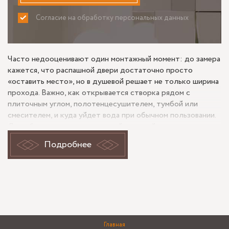
Согласие на обработку персональных данных
ПРИНИМАЮ
НЕ ПРИНИМАЮ
Часто недооценивают один монтажный момент: до замера
кажется, что распашной двери достаточно просто
«оставить место», но в душевой решает не только ширина
прохода. Важно, как открывается створка рядом с
плиточным углом, полотенцесушителем, тумбой или
смесителем, и куда уйдет вода при обычном пользовании.
Для объекта вроде стеклянной душевой перегородки с
распашной дверью на Смольном пр. именно такие детали
Подробнее
сильнее всего влияют и на итоговый вид, и на сроки: если
геометрию проема, уклон пола или положение швов
проверяют поздно, изготовление нередко приходится
откладывать до уточнений.
Распашная дверь в душевой: где
форма работает, а где мешает
Главная