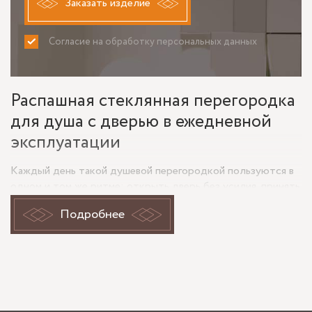
Заказать изделие
Согласие на обработку персональных данных
ПРИНИМАЮ
НЕ ПРИНИМАЮ
Распашная стеклянная перегородка
для душа с дверью в ежедневной
эксплуатации
Каждый день такой душевой перегородкой пользуются в
одном и том же ритме: открыть дверь без усилия, принять
душ, не разносить воду по остальной части санузла и
Подробнее
быстро привести стекло в порядок. Именно поэтому
распашная конструкция для душа ценится не только за
внешний вид, но и за понятную механику. Дверь
открывается привычно, проем остается удобным, а
стеклянная перегородка не перегружает помещение
визуально.