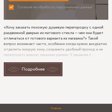
Согласие на обработку персональных данных
ПРИНИМАЮ
НЕ ПРИНИМАЮ
«Хочу заказать похожую душевую перегородку с одной
раздвижной дверью из матового стекла — чем она будет
отличаться от готового варианта из магазина?» Такой
вопрос возникает часто, особенно когда нужно аккуратно
отделить мокрую зону, сохранить удобный проход и не
перегрузить ванную лишними рамами. У решения с
раздвижной дверью своя логика: оно экономит место по
сравнению с распашной створкой и выглядит спокойнее,
Подробнее
чем полностью прозрачное стекло, если важна
приватность. При этом перегородка под заказ обычно
точнее садится в проем и лучше учитывает плитку, уклон
пола и расположение сантехники, чем стандартное
изделие фиксированного размера.
Задача: закрыть душевую без
Главная