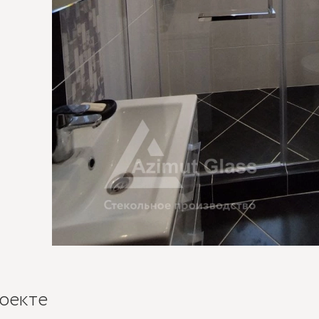
оекте