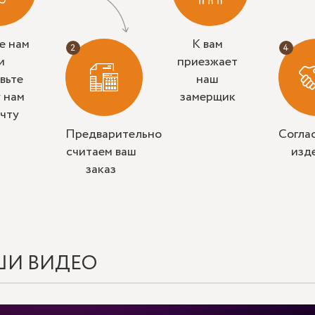
е нам
К вам
и
приезжает
вьте
наш
у нам
замерщик
очту
Предварительно
Согла
считаем ваш
изд
заказ
ШИ ВИДЕО