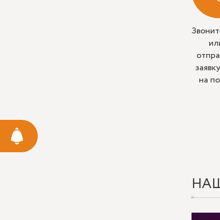
Звонит
ил
отпра
заявк
на п
НА