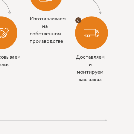
Изготавливаем
на
собственном
производстве
совываем
Доставляем
елия
и
монтируем
ваш заказ