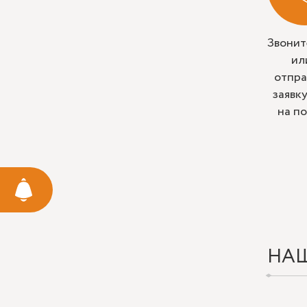
Звонит
ил
отпра
заявк
на п
НА