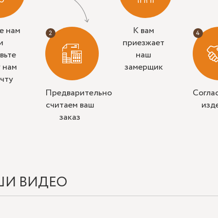
е нам
К вам
и
приезжает
вьте
наш
у нам
замерщик
очту
Предварительно
Согла
считаем ваш
изд
заказ
ШИ ВИДЕО