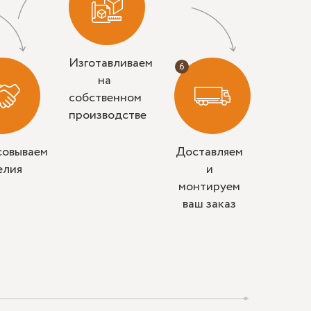
Изготавливаем
на
собственном
производстве
совываем
Доставляем
елия
и
монтируем
ваш заказ