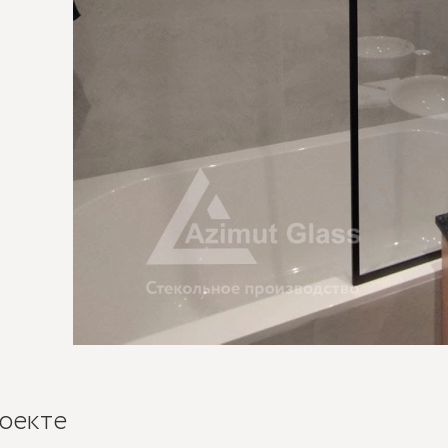
оекте