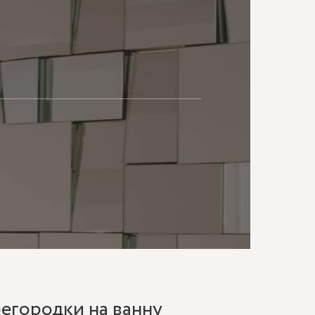
МАЮ
регородки на ванну