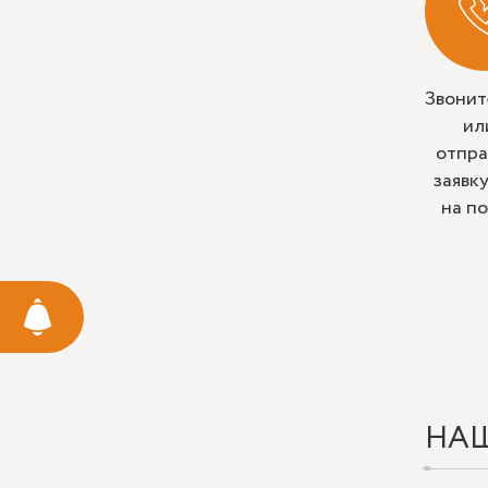
Звонит
ил
отпра
заявк
на п
НА