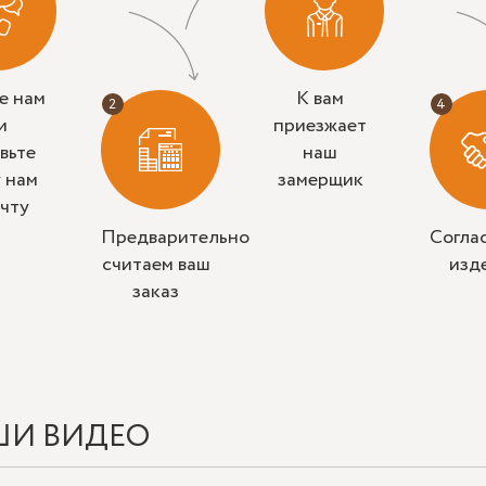
е нам
К вам
и
приезжает
вьте
наш
у нам
замерщик
очту
Предварительно
Согла
считаем ваш
изд
заказ
ШИ ВИДЕО