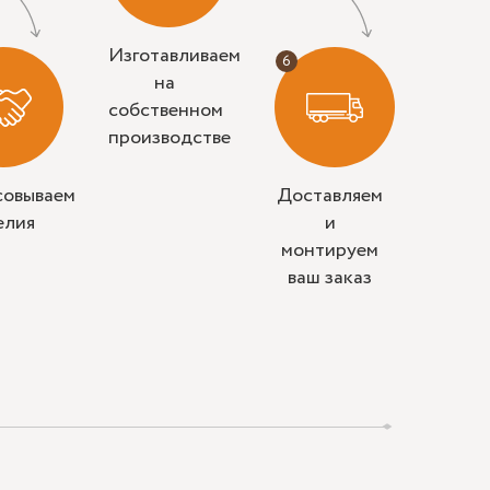
Изготавливаем
на
собственном
производстве
совываем
Доставляем
елия
и
монтируем
ваш заказ