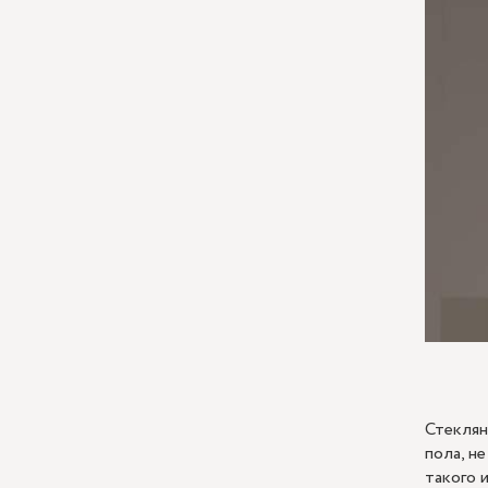
Стеклян
пола, н
такого 