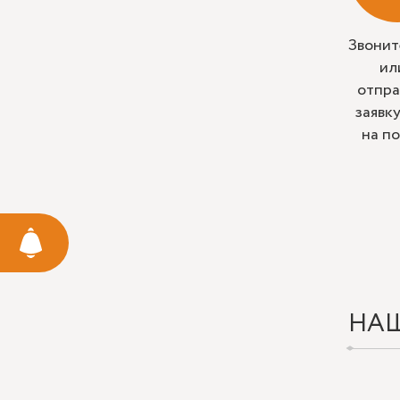
Звонит
ил
отпра
заявк
на п
НА