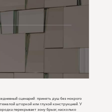
МАЮ
ежедневный сценарий: принять душ без мокрого
е тяжелой шторкой или глухой конструкцией. У
городка перекрывает зону брызг, насколько