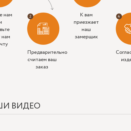
е нам
К вам
и
приезжает
вьте
наш
у нам
замерщик
очту
Предварительно
Согла
считаем ваш
изд
заказ
ШИ ВИДЕО