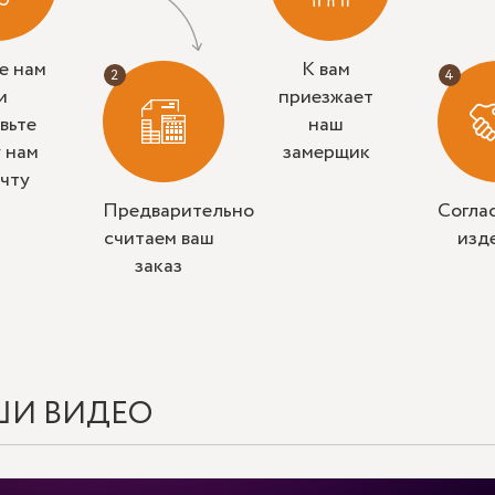
е нам
К вам
и
приезжает
вьте
наш
у нам
замерщик
очту
Предварительно
Согла
считаем ваш
изд
заказ
ШИ ВИДЕО