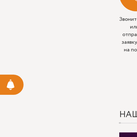
Звонит
ил
отпра
заявк
на п
НА