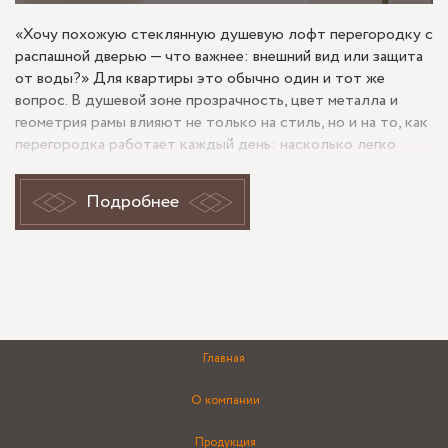
«Хочу похожую стеклянную душевую лофт перегородку с
распашной дверью — что важнее: внешний вид или защита
от воды?» Для квартиры это обычно один и тот же
вопрос. В душевой зоне прозрачность, цвет металла и
геометрия рамы влияют не только на стиль, но и на то, как
перегородка работает каждый день: насколько легко
открывается дверь, не уходит ли вода за пределы мокрой
зоны, не перегружает ли конструкция помещение.
Подробнее
Задача в квартире: сохранить
легкость и собрать душевую по
четким линиям
Лофт-перегородка в ванной ценится за графичность:
Главная
темные вертикали и горизонтали задают ритм, а стекло
оставляет помещение визуально открытым. Для квартиры
О компании
это особенно заметно, когда санузел не слишком
большой: глухая кабина делает объем тяжелее, а
Продукция