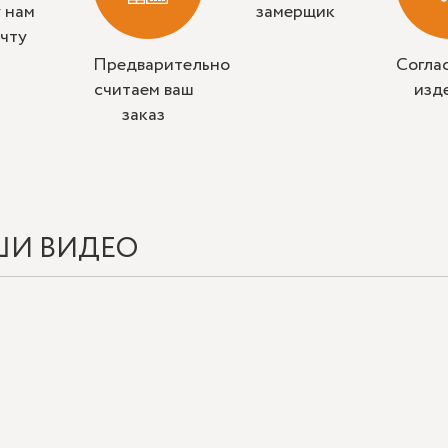
у нам
замерщик
очту
Предварительно
Согла
считаем ваш
изд
заказ
ШИ ВИДЕО