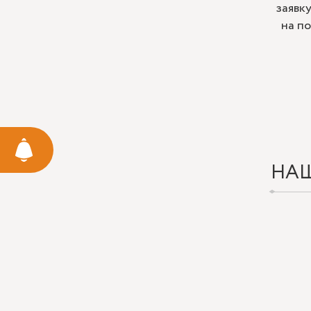
заявк
на п
НА