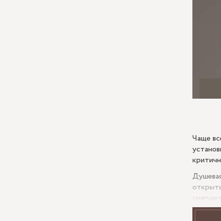
Чаще вс
установ
критичн
Душевая
открыты
смягчае
контрас