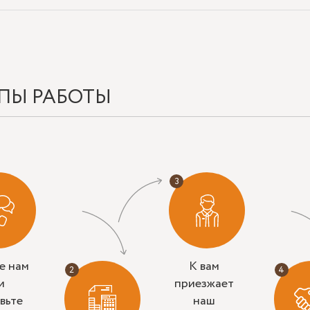
ПЫ РАБОТЫ
е нам
К вам
и
приезжает
вьте
наш