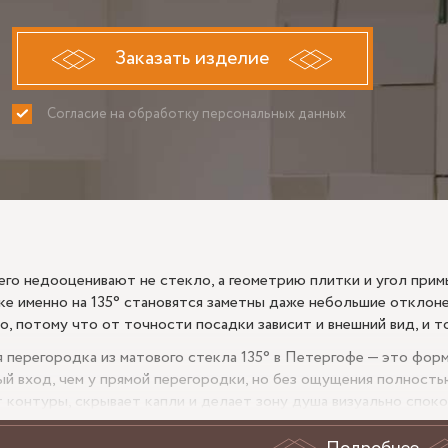
Заказать изделие
Согласие на обработку персональных данных
ПРИНИМАЮ
НЕ ПРИНИ
его недооценивают не стекло, а геометрию плитки и угол примы
ке именно на 135° становятся заметны даже небольшие отклоне
о, потому что от точности посадки зависит и внешний вид, и то
 перегородка из матового стекла 135° в Петергофе — это форм
й вход, чем у прямой перегородки, но без ощущения полность
т контуры, скрывает капли и делает зону душа визуально спок
тной мебелью.
Подробнее